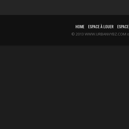
HOME
ESPACE À LOUER
ESPACE
© 2013 WWW.URBANVYBZ.COM is