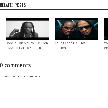
RELATED POSTS
Dopple - On Mal Pou On Bien
Young Chang Ft Tiitof -
Yo
R.M.X ( ft Evil P x Keros'n )
Insolent
en
0 comments
Enregistrer un commentaire