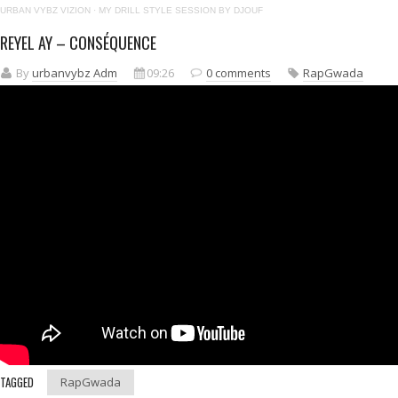
URBAN VYBZ VIZION
·
MY DRILL STYLE SESSION BY DJOUF
REYEL AY – CONSÉQUENCE
By
urbanvybz Adm
09:26
0 comments
RapGwada
TAGGED
RapGwada